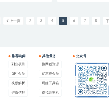
2
3
4
5
6
7
8
上一页
推荐访问
其他业务
公众号
副业项目
搜网创资源
GPT会员
优惠充会员
视频解析
玩赚工具箱
进微信群
虚拟云主机