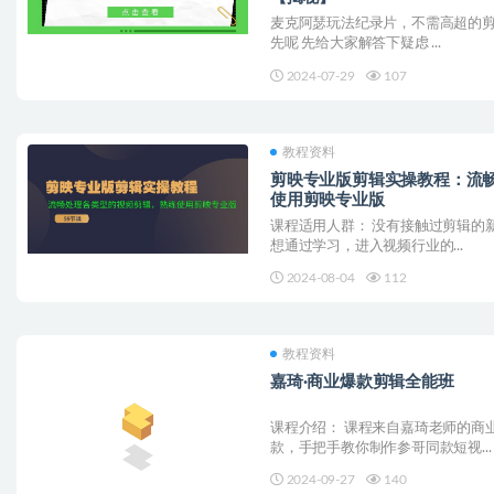
麦克阿瑟玩法纪录片，不需高超的剪
先呢 先给大家解答下疑虑 ...
2024-07-29
107
教程资料
剪映专业版剪辑实操教程：流
使用剪映专业版
课程适用人群： 没有接触过剪辑的
想通过学习，进入视频行业的...
2024-08-04
112
教程资料
嘉琦·商业爆款剪辑全能班
课程介绍： 课程来自嘉琦老师的商
款，手把手教你制作参哥同款短视...
2024-09-27
140