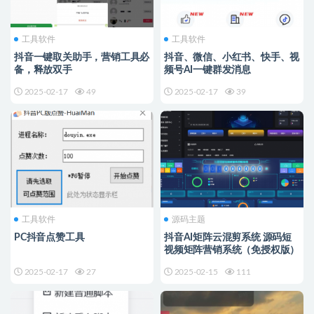
工具软件
工具软件
抖音一键取关助手，营销工具必
抖音、微信、小红书、快手、视
备，释放双手
频号AI一键群发消息
2025-02-17
49
2025-02-17
39
工具软件
源码主题
PC抖音点赞工具
抖音AI矩阵云混剪系统 源码短
视频矩阵营销系统（免授权版）
2025-02-17
27
2025-02-15
111