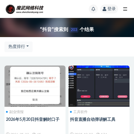
登录
“抖音”搜索到
个结果
203
热度排行
副业情报
工具软件
2026年5月20日抖音解封口子
抖音直播自动弹讲解工具