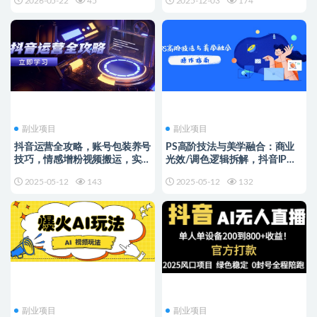
2026-05-22
45
2025-12-03
174
副业项目
副业项目
抖音运营全攻略，账号包装养号
PS高阶技法与美学融合：商业
技巧，情感增粉视频搬运，实现
光效/调色逻辑拆解，抖音IP运
快速变现
营+AI修图实战
2025-05-12
143
2025-05-12
132
副业项目
副业项目