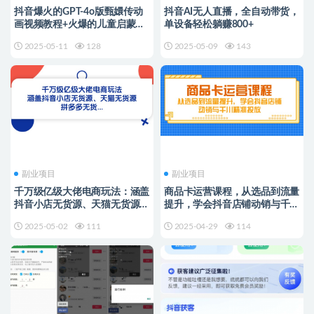
抖音爆火的GPT-4o版甄嬛传动
抖音AI无人直播，全自动带货，
画视频教程+火爆的儿童启蒙古
单设备轻松躺赚800+
诗词【附详细教程】
2025-05-11
128
2025-05-09
143
副业项目
副业项目
千万级亿级大佬电商玩法：涵盖
商品卡运营课程，从选品到流量
抖音小店无货源、天猫无货源、
提升，学会抖音店铺动销与千川
拼多多无货源
精准投放
2025-05-02
111
2025-04-29
114