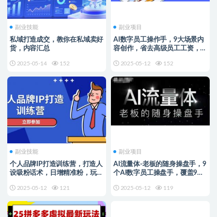
副业技能
副业项目
私域打造成交，教你在私域卖好
AI数字员工操作手，9大场景内
货，内容汇总
容创作，省去高级员工工资，掌
握GPT调数心流
2025-05-14
152
2025-05-12
152
副业技能
副业项目
个人品牌IP打造训练营，打造人
AI流量体-老板的随身操盘手，9
设吸粉话术，日增精准粉，玩转
个AI数字员工操盘手，覆盖9大
社群变现技巧
内容创作场景，省去9个高级员
2025-05-12
121
2025-05-12
119
工的工资