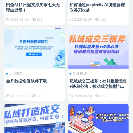
闲鱼6月1日起支持买家七天无
如何通过perplexity AI浏览器赚
理由退货！
取美刀收益
2026-05-19
122
2025-10-27
115
工具软件
副业技能
金舟数据恢复软件下载
私域成交三板斧：社群批量发售
+谈单心法，被动成交模型与案
例拆解
2025-06-13
29
2025-05-14
123