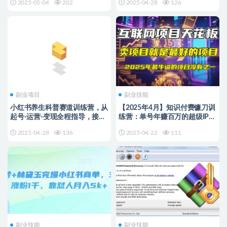
2025-05-04
202
2025-04-28
126
副业项目
副业技能
小红书养生科普赛道训练营，从
【2025年4月】知识付费镰刀训
起号-运营-变现全程指导，接商
练营：单号年赚百万的超级IP孵
单月入过W
化术
2025-04-28
136
2025-04-22
111
副业技能
副业技能