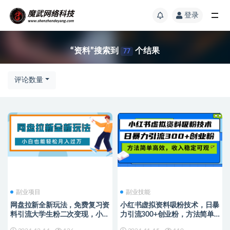
登录
“资料”搜索到
个结果
77
评论数量
副业项目
副业技能
网盘拉新全新玩法，免费复习资
小红书虚拟资料吸粉技术，日暴
料引流大学生粉二次变现，小白
力引流300+创业粉，方法简单
也能轻松月入过W【揭秘】
高效，收入稳…