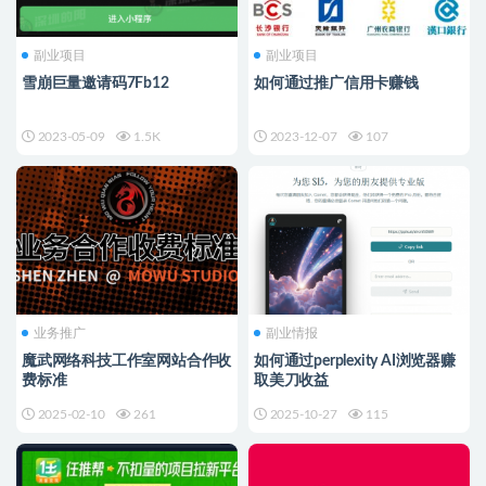
副业项目
副业项目
雪崩巨量邀请码7Fb12
如何通过推广信用卡赚钱
2023-05-09
1.5K
2023-12-07
107
业务推广
副业情报
魔武网络科技工作室网站合作收
如何通过perplexity AI浏览器赚
费标准
取美刀收益
2025-02-10
261
2025-10-27
115