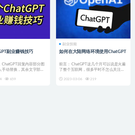
副业技能
tGPT副业赚钱技巧
如何在大陆网络环境使用ChatGPT
ChatGPT回复内容部分图
前言： ChatGPT这几个月可以说是火遍
人手动替换，其余文字部分
了整个互联网，很多平时不怎么关注互
。
联网的朋友都开始...
4
659
2023-03-06
219