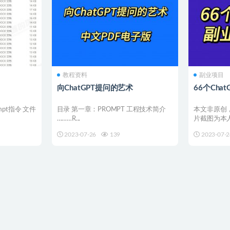
教程资料
副业项目
向ChatGPT提问的艺术
66个Cha
mpt指令 文件
目录 第一章：PROMPT 工程技术简介
本文非原创，
………R...
片截图为本
为网络收集
2023-07-26
139
2023-07-2