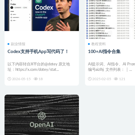
副业情报
教程资料
Codex支持手机App写代码了！
100+AI指令合集
以下内容转自X平台的@dotey 原文地
AI提示词、AI指令、AI Pro
址：https://x.com/dotey/stat...
编号aizlhj ​​​ 文件列表： │ ...
2026-05-15
18
2025-02-05
121