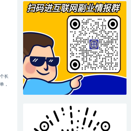
个长
单，