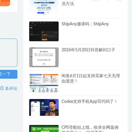
员方法
ShipAny邀请码：ShipAny
2026年5月20日抖音解封口子
言一下
闲鱼6月1日起支持买家七天无理
由退货！
0
条评论
Codex支持手机App写代码了！
CPS导航站上线，收录全网返佣