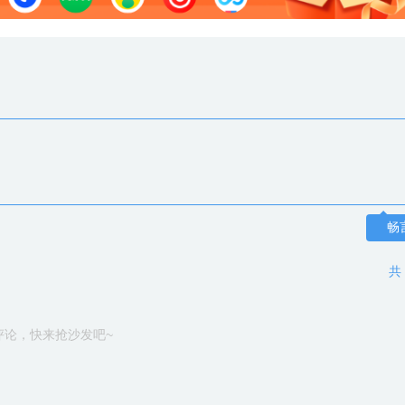
畅
共
评论，快来抢沙发吧~