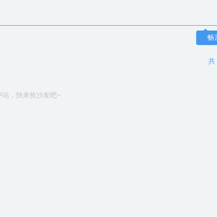
畅
共
评论，快来抢沙发吧~