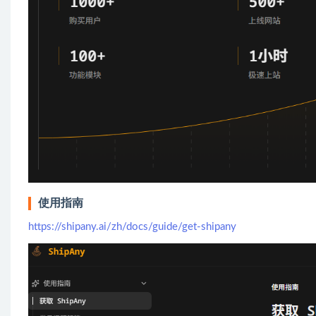
使用指南
https://shipany.ai/zh/docs/guide/get-shipany