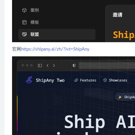
官网
https://shipany.ai/zh/?ivt=ShipAny