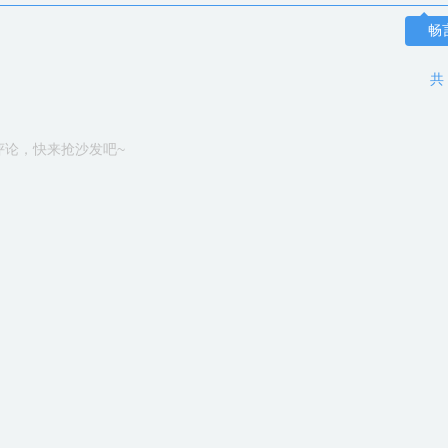
畅
共
评论，快来抢沙发吧~