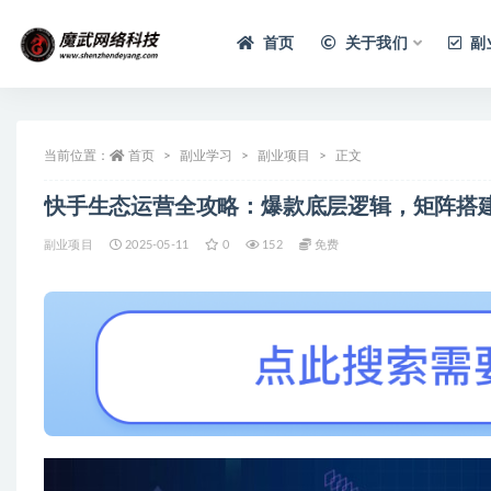
首页
关于我们
副
当前位置：
首页
副业学习
副业项目
正文
快手生态运营全攻略：爆款底层逻辑，矩阵搭
副业项目
2025-05-11
0
152
免费