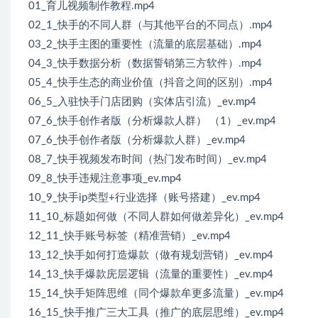
01_育儿视频制作教程.mp4
02_1_快手的不同人群（与其他平台的不同点）.mp4
03_2_快手主图的重要性（流量的底层基础）.mp4
04_3_快手数据分析（数据誓销第三方软件）.mp4
05_4_快手生态的商业价值（抖音之间的区别）.mp4
06_5_入驻快手门店团购（实体店引流）_ev.mp4
07_6_快手创作者版（分析爆款人群） （1）_ev.mp4
07_6_快手创作者版（分析爆款人群）_ev.mp4
08_7_快手视频发布时间（热门发布时间）_ev.mp4
09_8_快手违规注意事项_ev.mp4
10_9_快手ip类型+行业选择（账号搭建）_ev.mp4
11_10_标题如何做（不同人群如何做差异化）_ev.mp4
12_11_快手账号标签（精准营销）_ev.mp4
13_12_快手如何打造爆款（做有规划营销）_ev.mp4
14_13_快手爆款庑层逻辑（流量的重要性）_ev.mp4
15_14_快手矩阵思维（同个爆款牟更多流量）_ev.mp4
16_15_快手推广三大工具（推广的底层思维）_ev.mp4