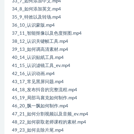
33_7_如何添加中文.mp4
34_8_如何添加英文.mp4
35_9_特效以及转场.mp4
36_10_认识蒙版.mp4
37_11_智能抠像以及色度抠图.mp4
38_12_认识关键帧工具.mp4
39_13_如何调高清素材.mp4
40_14_认识贴紙工具.mp4
41_15_认识滤镜工具_ev.mp4
42_16_认识动画.mp4
43_17_常见黑屏问题.mp4
44_18_发布抖音的完整流程.mp4
45_19_局部马襄克如何制作.mp4
46_20_飘一飘如何制作.mp4
47_21_如何分割视频以及音频_ev.mp4
48_22_如何获取老师课程的素材.mp4
49_23_如何去除片尾.mp4