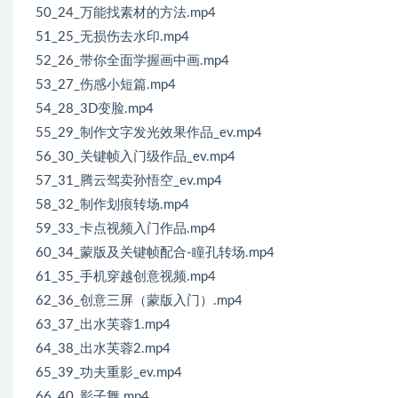
50_24_万能找素材的方法.mp4
51_25_无损伤去水印.mp4
52_26_带你全面学握画中画.mp4
53_27_伤感小短篇.mp4
54_28_3D变脸.mp4
55_29_制作文字发光效果作品_ev.mp4
56_30_关键帧入门级作品_ev.mp4
57_31_腾云驾卖孙悟空_ev.mp4
58_32_制作划痕转场.mp4
59_33_卡点视频入门作品.mp4
60_34_蒙版及关键帧配合-瞳孔转场.mp4
61_35_手机穿越创意视频.mp4
62_36_创意三屏（蒙版入门）.mp4
63_37_出水芙蓉1.mp4
64_38_出水芙蓉2.mp4
65_39_功夫重影_ev.mp4
66_40_影子舞.mp4