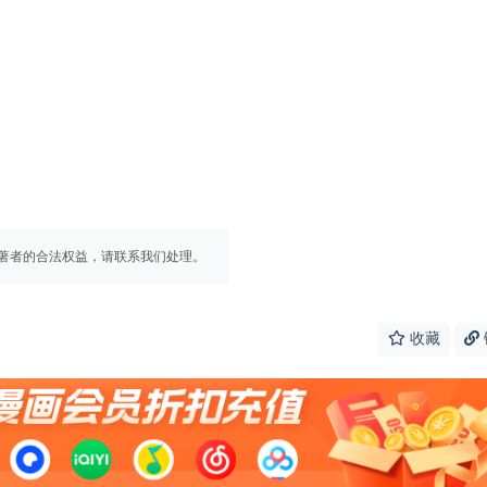
著者的合法权益，请联系我们处理。
收藏