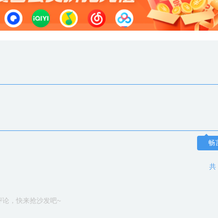
畅
共
评论，快来抢沙发吧~