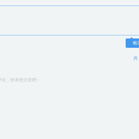
畅
共
评论，快来抢沙发吧~