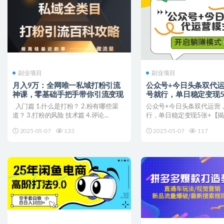
副业项目
副业项目
月入9万：全网唯一私域打粉引流
公众号+今日头条双代
神课，零基础手把手带你引流变现
号就行，单日稳定变现5
秘】
入门篇 1.什么是打粉？ 2.粉有哪些渠
公众号+今日头条双代运营
道？ 3.打粉的风险 技术篇 4.评论...
行，单日稳定变现5张+【揭
秘，项目介绍： 今日...
2025-05-07
133
2025-05-07
117