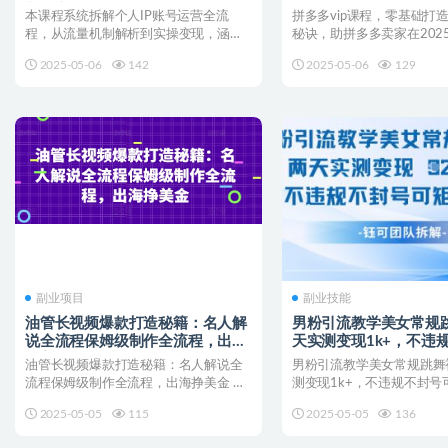
剪辑实操
2025卖出爆款，订单不
本课程系统拆解个人IP账号运营全流
拼多多vip课程，零基础打
程，从流量机制解析到实操变现，涵盖
秘诀，助拼多多卖家在202
个人IP定义与打造方法、...
订单不断 如果你...
2025-05-06
142
2025-05-06
129
副业项目
副业技能
油管长视频爆款打造秘籍：名人解
男粉引流教学美女常规
说全流程保姆级制作全流程，出海
天实测变现1k+，不违
挣美金
矩阵操作
油管长视频爆款打造秘籍：名人解说全
男粉引流教学美女常规跳舞
流程保姆级制作全流程，出海挣美金 什
测变现1k+，不违规不封号
么选择名人解说/故事赛...
项目介绍： 此次的拆...
2025-05-05
115
2025-05-05
136