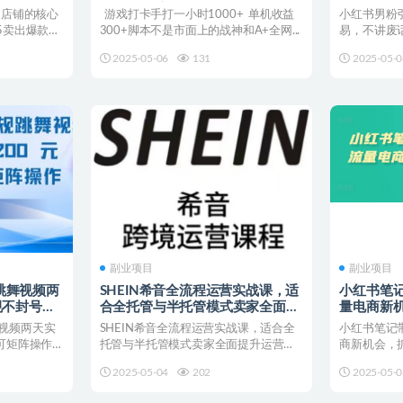
断
A+全网独家脚本
法 全程干
造店铺的核心
游戏打卡手打一小时1000+ 单机收益
小红书男粉
5卖出爆款，
300+脚本不是市面上的战神和A+全网...
易，不讲废
干货 项目介绍
2025-05-06
131
2025-05-0
副业项目
副业项目
跳舞视频两
SHEIN希音全流程运营实战课，适
小红书笔记
规不封号可
合全托管与半托管模式卖家全面提
量电商新
升运营能力
红利
视频两天实
SHEIN希音全流程运营实战课，适合全
小红书笔记带
可矩阵操作
托管与半托管模式卖家全面提升运营能
商新机会，
力 课程介绍： 课程...
不动就几百万卖
2025-05-04
202
2025-05-0