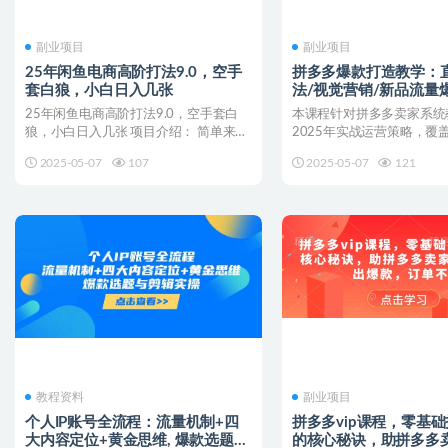
副业项目
副业项目
25年闲鱼电商高阶打法9.0，空手
拼多多爆款打造教学：
套白狼，小白日入几张
法/视觉营销/新品流量
搜索规则等
25年闲鱼电商高阶打法9.0，空手套白
本课程针对拼多多卖家系统教
狼，小白日入几张 项目介绍： 简单来说
2025年实战运营策略，覆
就是挣取商品差价...
打造全流程：从直...
2025-05-07
107
2025-05-07
121
教程资料
副业项目
个人IP账号全流程：流量机制+四
拼多多vip课程，零基
大内容定位+黄金思维, 爆款选题与
的核心秘诀，助拼多多