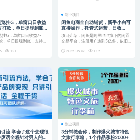
副业项目
浏览挂G，单窗口日收益
闲鱼电商全自动铺货，新手小白可
官方打款，单日提现到账，
直接操作，托管式运营，日收
电脑【揭秘】
1000+
览挂G，单窗口日收益7-
项目介绍：闲鱼是阿里巴巴旗下的闲置
打款，单日提现到账，支持手
交易平台，注册用户达到5亿多，依旧呈
 项目揭...
现上升趋势。我们要做的...
6
121
2025-05-06
119
副业项目
引流 学会了这个变现很
3分钟教会你，制作爆火城市特色
讲废话全程针对男人的打
文旅行李箱，1个作品涨粉2000+