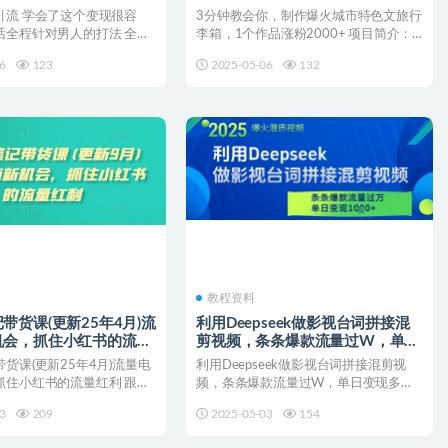
货
引流 学会了这个变现很容
3分钟教会你，制作爆火城市特色文旅行
话全程针对男人的打法 全程
李箱，1个作品涨粉2000+ 项目简介：
： 此玩...
最近有人用AI...
6
123
2025-05-06
132
教程资料
带货课(更新25年4月)流
利用Deepseek做影视台词拼接混
机会，抓住小红书的流量
剪视频，条条爆款流量过W，单日
变现多张
货课(更新25年4月)流量电
利用Deepseek做影视台词拼接混剪视
抓住小红书的流量红利 跟动
频，条条爆款流量过W，单日变现多张
家...
项目简介： 估计...
3
209
2025-05-03
154