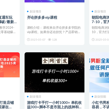
副业项目
副业项目
直通车玩
齐论拼多多vip课程
朝阳电商
爆破/最新
7-10，
支持手机
学2024-
课程介绍： 课程来自齐论拼多多学院的
朝阳电商浏
盖零基础爆款
vip课程。如果你还在担忧？产品零销
10，官方
售，拼多多怎么玩？不...
机电脑【揭秘】
2025-05-07
128
2025-05-0
副业项目
副业技能
础打造店铺
游戏打卡手打一小时1000+ 单机收
小红书男粉
卖家在
益300+脚本不是市面上的战神和
容易，不