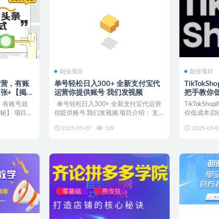
副业项目
副业项目
运营，有账
单号轻松日入300+ 全新支付宝代
TikTok
张+【揭
运营你提供账号 我们发视频
把手教你低
新)
，有账号就
单号轻松日入300+ 全新支付宝代运营
TikTokS
秘】 项目揭
你提供账号 我们发视频 项目介绍： 支
你低成本启
付...
绍： 课...
2025-05-07
109
2025-05-0