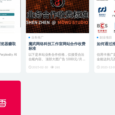
业务推广
副业项目
AI浏览器赚取
魔武网络科技工作室网站合作收费
如何通过
标准
plexity AI
以下是本站业务合作价格，仅接受合法
信用卡推广
合规内容。 顶部大图广告 1000元/月
金能达到几
侧边栏广告 5...
金算高的了。
2025-02-10
261
2023-12-0