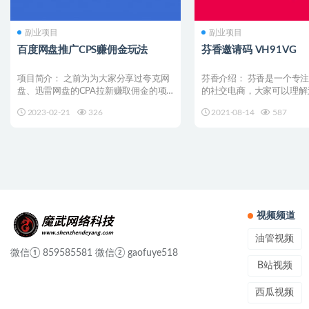
副业项目
副业项目
百度网盘推广CPS赚佣金玩法
芬香邀请码 VH91VG
项目简介： 之前为为大家分享过夸克网
芬香介绍： 芬香是一个专
盘、迅雷网盘的CPA拉新赚取佣金的项
的社交电商，大家可以理解
目，今天再分享一个百...
淘宝客，目前只有一个小...
2023-02-21
326
2021-08-14
587
视频频道
油管视频
微信① 859585581 微信② gaofuye518
B站视频
西瓜视频