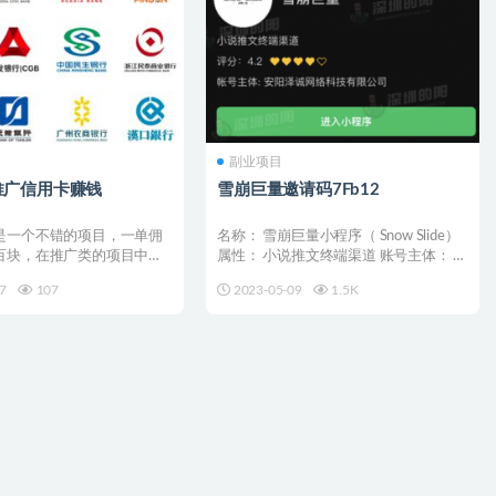
副业项目
推广信用卡赚钱
雪崩巨量邀请码7Fb12
是一个不错的项目，一单佣
名称： 雪崩巨量小程序（ Snow Slide）
百块，在推广类的项目中佣
属性： 小说推文终端渠道 账号主体： 安
 做的好的每...
阳...
7
107
2023-05-09
1.5K