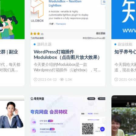
源码主题
副业技能
群 | 副业
WordPress灯箱插件
知乎养号
Modulobox（点击图片放大效果）
时代，每天都
今天要介绍的Modulobox是一款
今天我给大
对我们真的
Wordpress灯箱插件（Lightbox），可以
道，现在各
实现...
重。 其实主要
2021-04-13
1.0K
2021-04-0