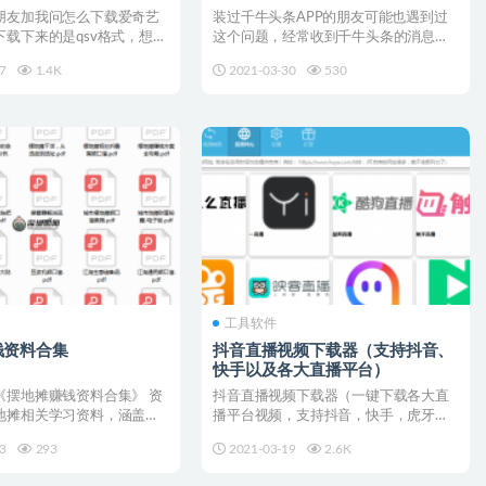
朋友加我问怎么下载爱奇艺
装过千牛头条APP的朋友可能也遇到过
下载下来的是qsv格式，想转
这个问题，经常收到千牛头条的消息推
实没必...
送， 然而推送的信息多...
7
1.4K
2021-03-30
530
工具软件
钱资料合集
抖音直播视频下载器（支持抖音、
快手以及各大直播平台）
《摆地摊赚钱资料合集》 资
抖音直播视频下载器（一键下载各大直
地摊相关学习资料，涵盖了
播平台视频，支持抖音，快手，虎牙，
、经验分享...
斗鱼等） 使用【抖音直播...
3
293
2021-03-19
2.6K