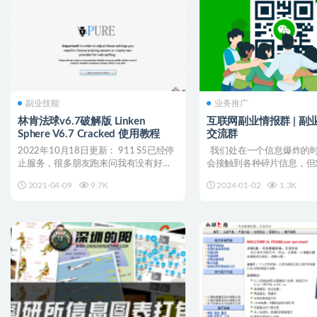
副业技能
业务推广
林肯法球v6.7破解版 Linken
互联网副业情报群 | 副业
Sphere V6.7 Cracked 使用教程
交流群
2022年10月18日更新： 911 S5已经停
我们处在一个信息爆炸的
止服务，很多朋友跑来问我有没有好的
会接触到各种碎片信息，但
替代方案，...
有价值的其...
2021-04-09
9.7K
2024-01-02
1.3K