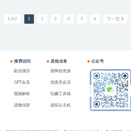
1/62
1
2
3
4
5
6
下一页
推荐访问
其他业务
公众号
副业项目
搜网创资源
GPT会员
优惠充会员
视频解析
玩赚工具箱
进微信群
虚拟云主机