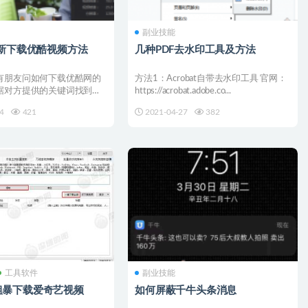
副业技能
最新下载优酷视频方法
几种PDF去水印工具及方法
有朋友问如何下载优酷网的
方法1：Acrobat自带去水印工具 官网：
据对方提供的关键词找到了
https://acrobat.adobe.co...
试下载， 遇...
4
421
2021-04-27
382
工具软件
副业技能
粗暴下载爱奇艺视频
如何屏蔽千牛头条消息