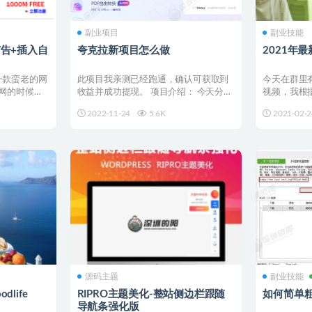
副业项目
副业技能
告+插入自
夸克拉新项目怎么做
2021年
是一款蛮老的网
此项目我亲测已经跑通，确认可获取到
今天在群里
网的时候用
收益并成功提现。 项目介绍： 今天分享
视频，我根
的是一个目前知道的人...
视频页面并尝
2022-11-24
5.6K
2021-02-2
源码主题
副业技能
dlife
RIPRO主题美化-整站侧边栏跟随
如何简单
导航条强化版