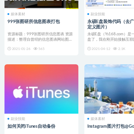
媒体素材
副业技能
999张图研所信息图表打包
永硕E盘装饰代码（去广
定义图片）
资源标题：999张图研所信息图表 资源
永硕E盘（Ys168.com）
描述：整理自曾经的信息图表网站图研
盘了，我在刚开始接触互联
所，目前该站点已经无...
过一段时间，在...
2021-01-26
565
2021-04-12
2.1K
副业技能
媒体素材
如何关闭iTunes自动备份
Instagram图片打包@Goo