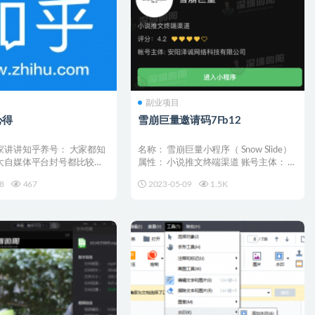
副业项目
心得
雪崩巨量邀请码7Fb12
家讲讲知乎养号： 大家都知
名称： 雪崩巨量小程序（ Snow Slide）
大自媒体平台封号都比较严
属性： 小说推文终端渠道 账号主体： 安
原因，还...
阳...
8
467
2023-05-09
1.5K