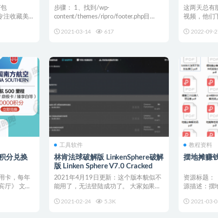
打包
步骤： 1、找到/wp-
这两天总有
个专注收藏美
content/themes/ripro/footer.php目
视频，他们
录，...
换成mp4，其
2021-03-14
617
2022-09-2
工具软件
教程资料
卡积分兑换
林肯法球破解版 LinkenSphere破解
摆地摊赚
版 Linken Sphere V7.0 Cracked
用卡，每年
2021年4月19日更新：这个版本貌似不
资源标题：
宾厅》 文章
能用了，无法登陆成功了。 大家如果也
源描述：摆
连接不上建议使用...
商品采购渠道
2021-02-24
5.3K
2021-03-0