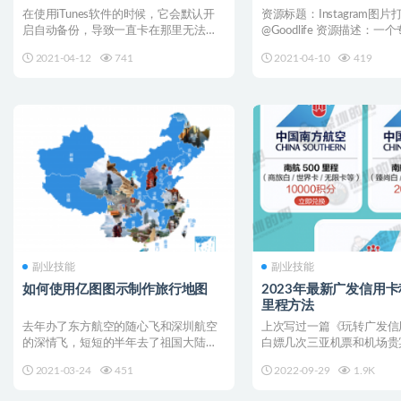
在使用iTunes软件的时候，它会默认开
资源标题：Instagram图片
启自动备份，导致一直卡在那里无法使
@Goodlife 资源描述：一
用，这里分享个方法...
好生活方式图...
2021-04-12
741
2021-04-10
419
副业技能
副业技能
如何使用亿图图示制作旅行地图
2023年最新广发信用
里程方法
去年办了东方航空的随心飞和深圳航空
上次写过一篇《玩转广发信
的深情飞，短短的半年去了祖国大陆的
白嫖几次三亚机票和机场贵
许多地方，为了更直观的梳...
中有分享过如何在广发积...
2021-03-24
451
2022-09-29
1.9K